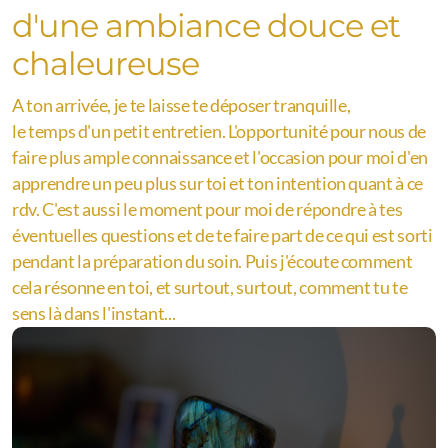
d'une ambiance douce et
chaleureuse
A ton arrivée, je te laisse te déposer tranquille,
le temps d'un petit entretien. L'opportunité pour nous de
faire plus ample connaissance et l'occasion pour moi d'en
apprendre un peu plus sur toi et ton intention quant à ce
rdv. C'est aussi le moment pour moi de répondre à tes
éventuelles questions et de te faire part de ce qui est sorti
pendant la préparation du soin. Puis j'écoute comment
cela résonne en toi, et surtout, surtout, comment tu te
sens là dans l'instant...